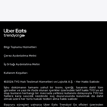
Bilgi Toplumu Hizmetleri
Çerez Aydınlatma Metni
İş Ortağı Aydınlatma Metni
Kullanım Koşulları
©
2026
TYG Hızlı Teslimat Hizmetleri ve Lojistik A.Ş. - Her Hakkı Saklıdır.
İşbu dokümanın tamamı yahut bir kısmı, içeriği, tasarımı dahil tüm
görseller ve yazı ile ifade olunan içerikler üzerindeki telif hakkı TYG’ye ait
olup bunların herhangi bir mecrada yetkisiz kullanımı dolayısıyla TYG’nin
faillere karşı savcılık nezdinde suç duyurusunda bulunmak da dahil
olmak üzere her türlü hukuki tedbiri alma hakkı saklıdır.
Başvuru süreçleri yalnızca Uber Eats Trendyol Go ofisleri üzerinden